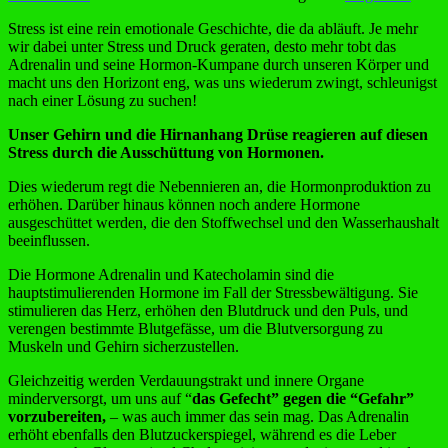
Hormonterror…..Stress-
Stress ist eine rein emotionale Geschichte, die da abläuft. Je mehr
Attacken
wir dabei unter Stress und Druck geraten, desto mehr tobt das
ade…
Adrenalin und seine Hormon-Kumpane durch unseren Körper und
macht uns den Horizont eng, was uns wiederum zwingt, schleunigst
nach einer Lösung zu suchen!
Unser Gehirn und die Hirnanhang Drüse reagieren auf diesen
Stress durch die Ausschüttung von Hormonen.
Dies wiederum regt die Nebennieren an, die Hormonproduktion zu
erhöhen. Darüber hinaus können noch andere Hormone
ausgeschüttet werden, die den Stoffwechsel und den Wasserhaushalt
beeinflussen.
Die Hormone Adrenalin und Katecholamin sind die
hauptstimulierenden Hormone im Fall der Stressbewältigung. Sie
stimulieren das Herz, erhöhen den Blutdruck und den Puls, und
verengen bestimmte Blutgefässe, um die Blutversorgung zu
Muskeln und Gehirn sicherzustellen.
Gleichzeitig werden Verdauungstrakt und innere Organe
minderversorgt, um uns auf “
das Gefecht” gegen die “Gefahr”
vorzubereiten,
– was auch immer das sein mag. Das Adrenalin
erhöht ebenfalls den Blutzuckerspiegel, während es die Leber