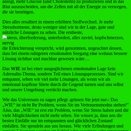
anregt, mehr Glucose (und Cholesterin) zu produzieren und in das
Blut auszuscheiden, um die Zellen mit all der Energie zu versorgen,
die sie benötigen.
Dies alles resultiert in einem erhöhten Stoffwechsel.
Je mehr
Stresshormone, desto weniger sind wir in der Lage, gute und
nützliche Lösungen zu sehen. Die erstbeste,
die Erleichterung verspricht, wird genommen, ungeachtet dessen,
dass bei einem ruhigeren emotionalen Seegang eine weitaus bessere
Lösung sichtbar und machbar gewesen wäre…
Das
WIE
ist bei einer ausgeglichenen emotionalen Lage kein
Adrenalin-Thema, sondern Teil eines Lösungsprozesses. Sind wir
entspannt, sehen wir viel mehr Lösungen, als wenn wir als
emotional kopflose Stiere durch die Gegend turnen und uns selbst
und unsere Umgebung verrückt machen.
Wie das Universum zu sagen pflegt -grinsen Sie jetzt nur-: Das
„WIE“ ist nicht Ihr Problem, wenn Sie im Vertrauensmodus stehen!”
Also, das „WIE“ ist erst ein Problem, wenn Sie Stress haben und die
viele Möglichkeiten nicht mehr sehen. Sie wissen ja, dass uns die
besten Einfälle nur im entspannten und glücklichen Zustand
einfallen. Sie sprudeln aus uns heraus. Wie viele Erfindungen und