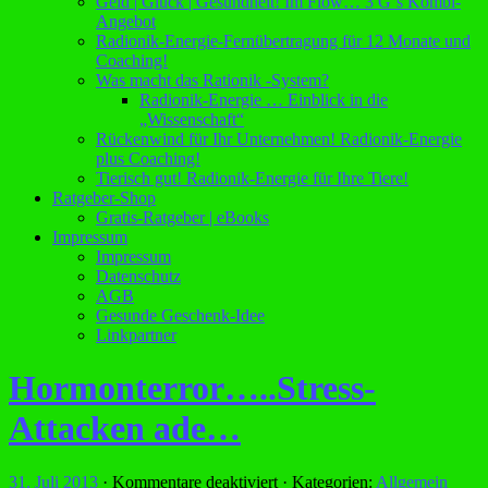
Geld | Glück | Gesundheit! Im Flow… 3 G´s Kombi-
Angebot
Radionik-Energie-Fernübertragung für 12 Monate und
Coaching!
Was macht das Rationik -System?
Radionik-Energie … Einblick in die
„Wissenschaft“
Rückenwind für Ihr Unternehmen! Radionik-Energie
plus Coaching!
Tierisch gut! Radionik-Energie für Ihre Tiere!
Ratgeber-Shop
Gratis-Ratgeber | eBooks
Impressum
Impressum
Datenschutz
AGB
Gesunde Geschenk-Idee
Linkpartner
Hormonterror…..Stress-
Attacken ade…
für
31. Juli 2013
·
Kommentare deaktiviert
· Kategorien:
Allgemein