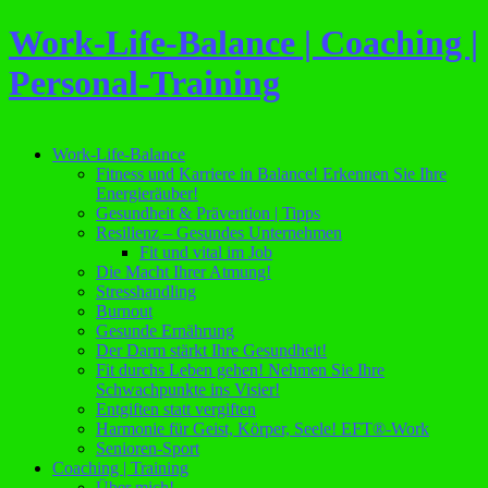
Work-Life-Balance | Coaching |
Personal-Training
Work-Life-Balance
Fitness und Karriere in Balance! Erkennen Sie Ihre
Energieräuber!
Gesundheit & Prävention | Tipps
Resilienz – Gesundes Unternehmen
Fit und vital im Job
Die Macht Ihrer Atmung!
Stresshandling
Burnout
Gesunde Ernährung
Der Darm stärkt Ihre Gesundheit!
Fit durchs Leben gehen! Nehmen Sie Ihre
Schwachpunkte ins Visier!
Entgiften statt vergiften
Harmonie für Geist, Körper, Seele! EFT®-Work
Senioren-Sport
Coaching | Training
Über mich!