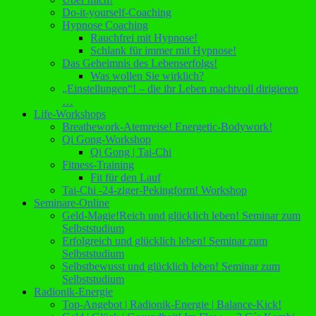
Do-it-yourself-Coaching
Hypnose Coaching
Rauchfrei mit Hypnose!
Schlank für immer mit Hypnose!
Das Geheimnis des Lebenserfolgs!
Was wollen Sie wirklich?
„Einstellungen“! – die ihr Leben machtvoll dirigieren
…
Life-Workshops
Breathework-Atemreise! Energetic-Bodywork!
Qi Gong-Workshop
Qi Gong | Tai-Chi
Fitness-Training
Fit für den Lauf
Tai-Chi -24-ziger-Pekingform! Workshop
Seminare-Online
Geld-Magie!Reich und glücklich leben! Seminar zum
Selbststudium
Erfolgreich und glücklich leben! Seminar zum
Selbststudium
Selbstbewusst und glücklich leben! Seminar zum
Selbststudium
Radionik-Energie
Top-Angebot | Radionik-Energie | Balance-Kick!