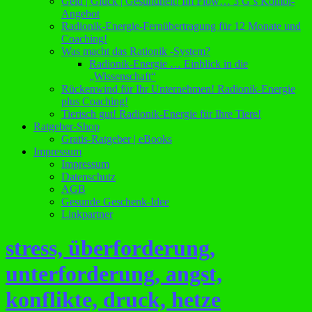
Geld | Glück | Gesundheit! Im Flow… 3 G´s Kombi-
Angebot
Radionik-Energie-Fernübertragung für 12 Monate und
Coaching!
Was macht das Rationik -System?
Radionik-Energie … Einblick in die
„Wissenschaft“
Rückenwind für Ihr Unternehmen! Radionik-Energie
plus Coaching!
Tierisch gut! Radionik-Energie für Ihre Tiere!
Ratgeber-Shop
Gratis-Ratgeber | eBooks
Impressum
Impressum
Datenschutz
AGB
Gesunde Geschenk-Idee
Linkpartner
stress, überforderung,
unterforderung, angst,
konflikte, druck, hetze