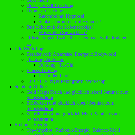
Do-it-yourself-Coaching
Hypnose Coaching
Rauchfrei mit Hypnose!
Schlank für immer mit Hypnose!
Das Geheimnis des Lebenserfolgs!
Was wollen Sie wirklich?
„Einstellungen“! – die ihr Leben machtvoll dirigieren
…
Life-Workshops
Breathework-Atemreise! Energetic-Bodywork!
Qi Gong-Workshop
Qi Gong | Tai-Chi
Fitness-Training
Fit für den Lauf
Tai-Chi -24-ziger-Pekingform! Workshop
Seminare-Online
Geld-Magie!Reich und glücklich leben! Seminar zum
Selbststudium
Erfolgreich und glücklich leben! Seminar zum
Selbststudium
Selbstbewusst und glücklich leben! Seminar zum
Selbststudium
Radionik-Energie
Top-Angebot | Radionik-Energie | Balance-Kick!