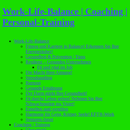
Work-Life-Balance | Coaching |
Personal-Training
Work-Life-Balance
Fitness und Karriere in Balance! Erkennen Sie Ihre
Energieräuber!
Gesundheit & Prävention | Tipps
Resilienz – Gesundes Unternehmen
Fit und vital im Job
Die Macht Ihrer Atmung!
Stresshandling
Burnout
Gesunde Ernährung
Der Darm stärkt Ihre Gesundheit!
Fit durchs Leben gehen! Nehmen Sie Ihre
Schwachpunkte ins Visier!
Entgiften statt vergiften
Harmonie für Geist, Körper, Seele! EFT®-Work
Senioren-Sport
Coaching | Training
Über mich!