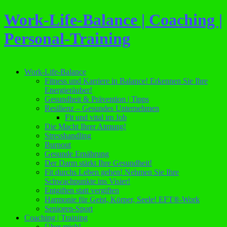
Work-Life-Balance | Coaching |
Personal-Training
Work-Life-Balance
Fitness und Karriere in Balance! Erkennen Sie Ihre
Energieräuber!
Gesundheit & Prävention | Tipps
Resilienz – Gesundes Unternehmen
Fit und vital im Job
Die Macht Ihrer Atmung!
Stresshandling
Burnout
Gesunde Ernährung
Der Darm stärkt Ihre Gesundheit!
Fit durchs Leben gehen! Nehmen Sie Ihre
Schwachpunkte ins Visier!
Entgiften statt vergiften
Harmonie für Geist, Körper, Seele! EFT®-Work
Senioren-Sport
Coaching | Training
Über mich!