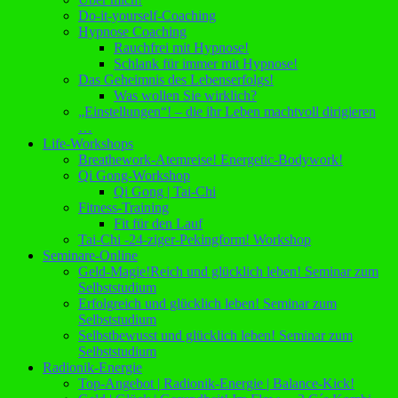
Do-it-yourself-Coaching
Hypnose Coaching
Rauchfrei mit Hypnose!
Schlank für immer mit Hypnose!
Das Geheimnis des Lebenserfolgs!
Was wollen Sie wirklich?
„Einstellungen“! – die ihr Leben machtvoll dirigieren
…
Life-Workshops
Breathework-Atemreise! Energetic-Bodywork!
Qi Gong-Workshop
Qi Gong | Tai-Chi
Fitness-Training
Fit für den Lauf
Tai-Chi -24-ziger-Pekingform! Workshop
Seminare-Online
Geld-Magie!Reich und glücklich leben! Seminar zum
Selbststudium
Erfolgreich und glücklich leben! Seminar zum
Selbststudium
Selbstbewusst und glücklich leben! Seminar zum
Selbststudium
Radionik-Energie
Top-Angebot | Radionik-Energie | Balance-Kick!