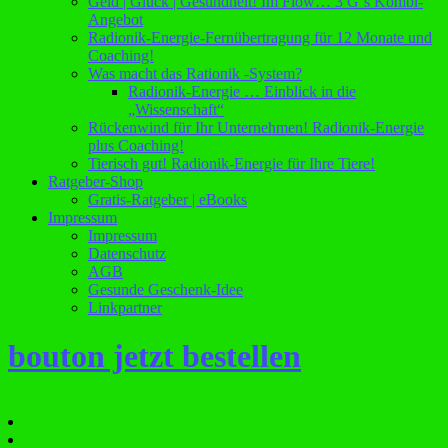
Geld | Glück | Gesundheit! Im Flow… 3 G´s Kombi-
Angebot
Radionik-Energie-Fernübertragung für 12 Monate und
Coaching!
Was macht das Rationik -System?
Radionik-Energie … Einblick in die
„Wissenschaft“
Rückenwind für Ihr Unternehmen! Radionik-Energie
plus Coaching!
Tierisch gut! Radionik-Energie für Ihre Tiere!
Ratgeber-Shop
Gratis-Ratgeber | eBooks
Impressum
Impressum
Datenschutz
AGB
Gesunde Geschenk-Idee
Linkpartner
bouton jetzt bestellen